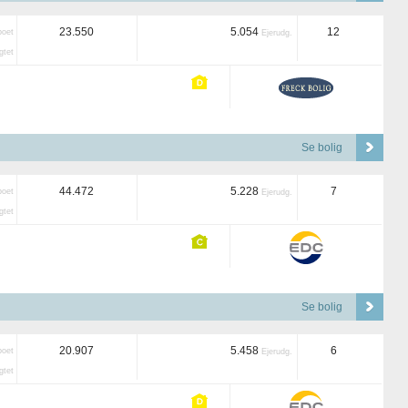
23.550
5.054
12
boet
Ejerudg.
tet
Se bolig
44.472
5.228
7
boet
Ejerudg.
tet
Se bolig
20.907
5.458
6
boet
Ejerudg.
tet