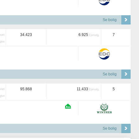
Se bolig
34.423
6.925
7
boet
Ejerudg.
tet
Se bolig
95.868
11.433
5
boet
Ejerudg.
tet
Se bolig