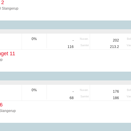
 2
0 Slangerup
0%
Nuvær.
Be
-
202
Samlet
Væg
116
213.2
get 11
up
0%
Nuvær.
Be
-
176
Samlet
Væg
68
186
6
Slangerup