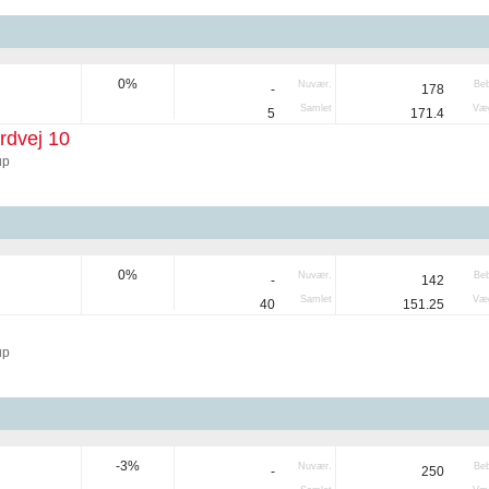
0%
Nuvær.
Be
-
178
Samlet
Væg
5
171.4
rdvej 10
up
0%
Nuvær.
Be
-
142
Samlet
Væg
40
151.25
up
-3%
Nuvær.
Be
-
250