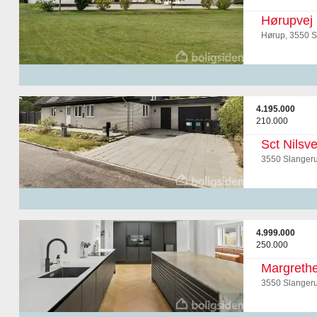
Hørupvej
Hørup, 3550 S
4.195.000
210.000
Sct Nilsve
3550 Slanger
4.999.000
250.000
Margrethe
3550 Slanger