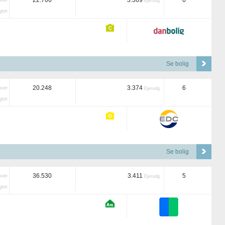
22.766
3.369
6
boet
Ejerudg.
tet
Se bolig
20.248
3.374
6
boet
Ejerudg.
tet
Se bolig
36.530
3.411
5
boet
Ejerudg.
tet