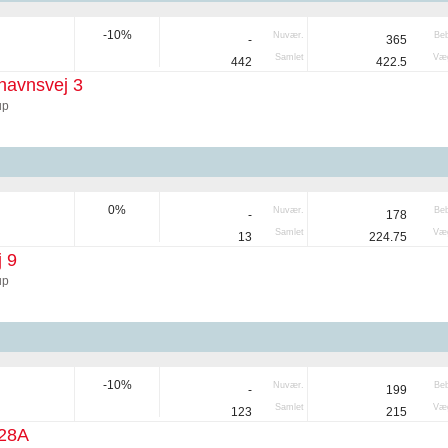
-10%
Nuvær.
Be
-
365
Samlet
Væg
442
422.5
havnsvej 3
up
0%
Nuvær.
Be
-
178
Samlet
Væg
13
224.75
j 9
up
-10%
Nuvær.
Be
-
199
Samlet
Væg
123
215
28A