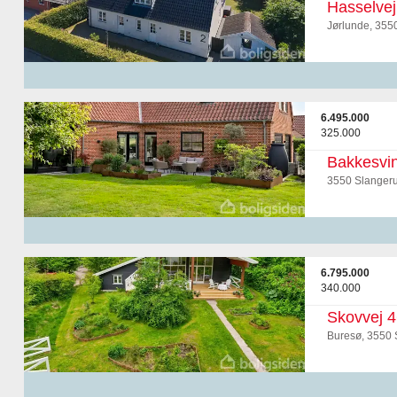
Hasselvej
Jørlunde, 355
6.495.000
325.000
Bakkesvin
3550 Slanger
6.795.000
340.000
Skovvej 4
Buresø, 3550 