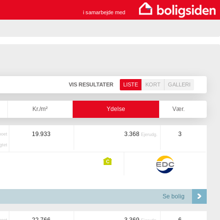
i samarbejde med
VIS RESULTATER
LISTE
KORT
GALLERI
Kr./m²
Ydelse
Vær.
19.933
3.368
3
boet
Ejerudg.
tet
Se bolig