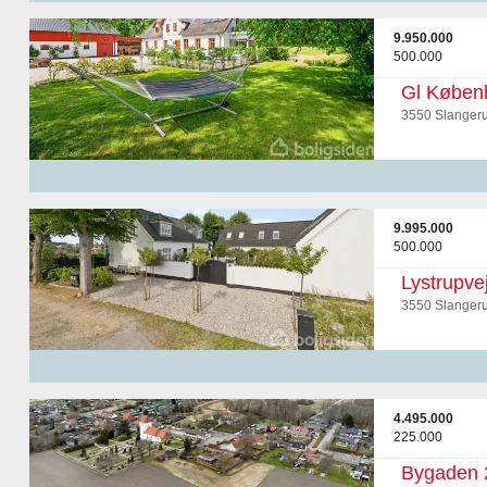
9.950.000
500.000
Gl Køben
3550 Slanger
9.995.000
500.000
Lystrupve
3550 Slanger
4.495.000
225.000
Bygaden 