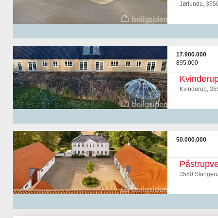
Jørlunde, 355
17.900.000
895.000
Kvinderup
Kvinderup, 35
50.000.000
Påstrupve
3550 Slanger