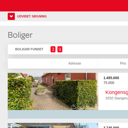
UDVIDET SØGNING
Boliger
3
9
BOLIGER FUNDET
Adresse
Pris
1.495.000
75.000
Kongensg
3550 Slanger