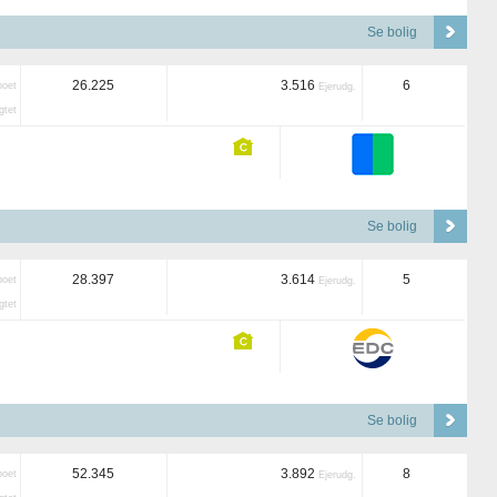
Se bolig
26.225
3.516
6
boet
Ejerudg.
tet
Se bolig
28.397
3.614
5
boet
Ejerudg.
tet
Se bolig
52.345
3.892
8
boet
Ejerudg.