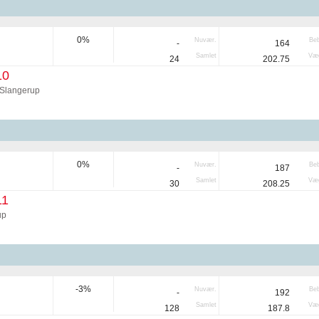
0%
Nuvær.
Be
-
164
Samlet
Væg
24
202.75
10
 Slangerup
0%
Nuvær.
Be
-
187
Samlet
Væg
30
208.25
11
up
-3%
Nuvær.
Be
-
192
Samlet
Væg
128
187.8