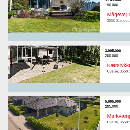
3.745.000
190.000
Mågevej 
3550 Slanger
3.995.000
200.000
Kærstykke
Uvelse, 3550 
5.695.000
285.000
Markvæng
Uvelse, 3550 