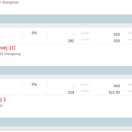
0 Slangerup
0%
Nuvær.
Be
-
520
Samlet
Væg
292
520
vej 1C
50 Slangerup
0%
Nuvær.
Be
-
443
Samlet
Væg
318
521.55
j 1
up