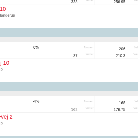
Samlet
Væg
338
256.95
 10
langerup
0%
Nuvær.
Be
-
206
Samlet
Væg
37
210.3
j 10
up
-4%
Nuvær.
Be
-
168
Samlet
Væg
162
176.75
vej 2
up