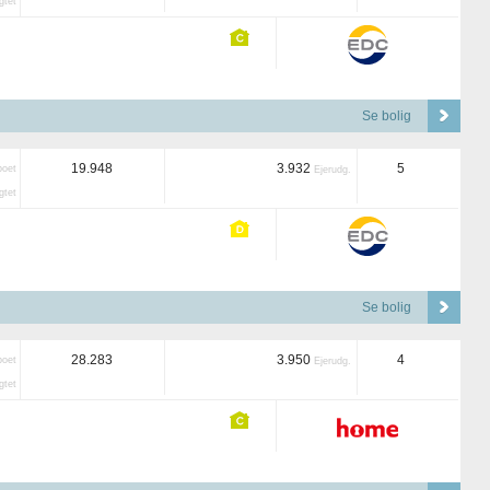
tet
Se bolig
19.948
3.932
5
boet
Ejerudg.
tet
Se bolig
28.283
3.950
4
boet
Ejerudg.
tet