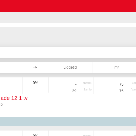
+/-
Liggetid
m²
0%
Nuvær.
Be
-
75
Samlet
Væg
39
75
ade 12 1 tv
up