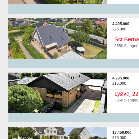
4.495.000
225.000
Sct Berna
3550 Slanger
4.295.000
215.000
Lyøvej 22
3550 Slanger
13.450.000
675.000