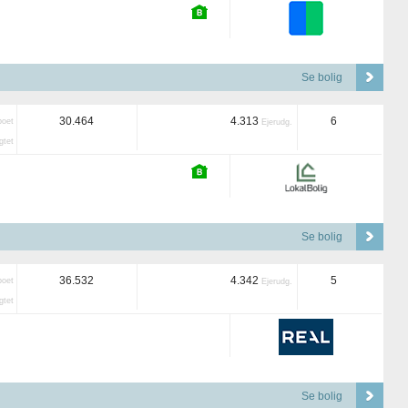
Se bolig
30.464
4.313
6
boet
Ejerudg.
tet
Se bolig
36.532
4.342
5
boet
Ejerudg.
tet
Se bolig