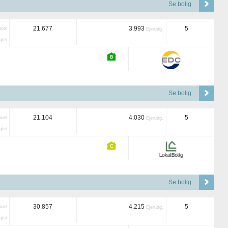
Se bolig
21.677
3.993
5
boet
Ejerudg.
tet
Se bolig
21.104
4.030
5
boet
Ejerudg.
tet
Se bolig
30.857
4.215
5
boet
Ejerudg.
tet