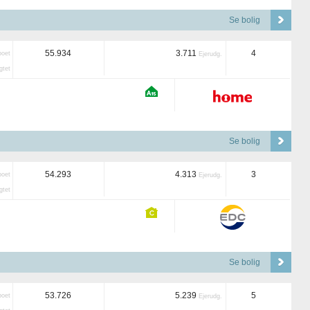
Se bolig
55.934
3.711
4
boet
Ejerudg.
tet
Se bolig
54.293
4.313
3
boet
Ejerudg.
tet
Se bolig
53.726
5.239
5
boet
Ejerudg.