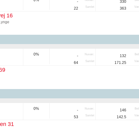
0%
Nuvær.
Be
-
330
Samlet
Væg
22
363
ej 16
Lynge
0%
Nuvær.
Be
-
132
Samlet
Væg
64
171.25
69
0%
Nuvær.
Be
-
146
Samlet
Væg
53
142.5
ken 31