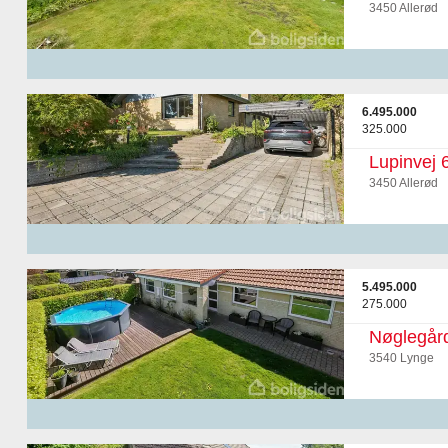
3450 Allerød
6.495.000
325.000
Lupinvej 
3450 Allerød
5.495.000
275.000
Nøglegår
3540 Lynge