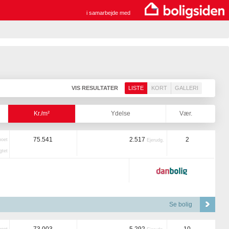
i samarbejde med
VIS RESULTATER
LISTE
KORT
GALLERI
Kr./m²
Ydelse
Vær.
75.541
2.517
2
boet
Ejerudg.
tet
Se bolig