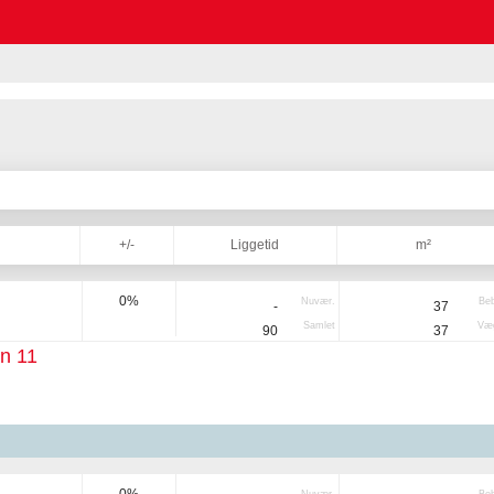
+/-
Liggetid
m²
0%
Nuvær.
Be
-
37
Samlet
Væg
90
37
n 11