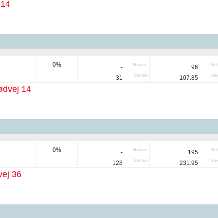
 14
0%
Nuvær.
Be
-
96
Samlet
Væg
31
107.85
ødvej 14
0%
Nuvær.
Be
-
195
Samlet
Væg
128
231.95
ej 36