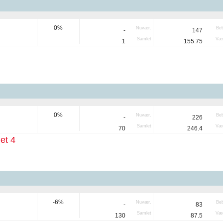
0%
Nuvær.
Be
-
147
Samlet
Væg
1
155.75
0%
Nuvær.
Be
-
226
Samlet
Væg
70
246.4
et 4
-6%
Nuvær.
Be
-
83
Samlet
Væg
130
87.5