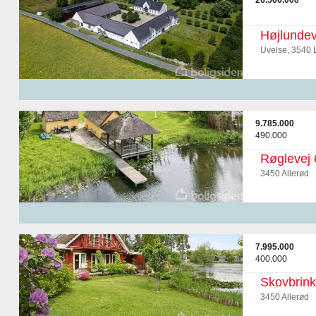
26.500.000
Højlundev
Uvelse, 3540 
9.785.000
490.000
Røglevej 
3450 Allerød
7.995.000
400.000
Skovbrin
3450 Allerød