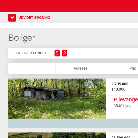
UDVIDET SØGNING
Boliger
5
2
BOLIGER FUNDET
Adresse
Pris
2.795.000
140.000
Pilevange
3540 Lynge