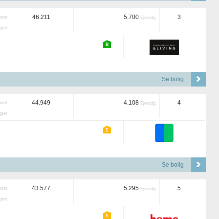
46.211
5.700
3
boet
Ejerudg.
tet
Se bolig
44.949
4.108
4
boet
Ejerudg.
tet
Se bolig
43.577
5.295
5
boet
Ejerudg.
tet