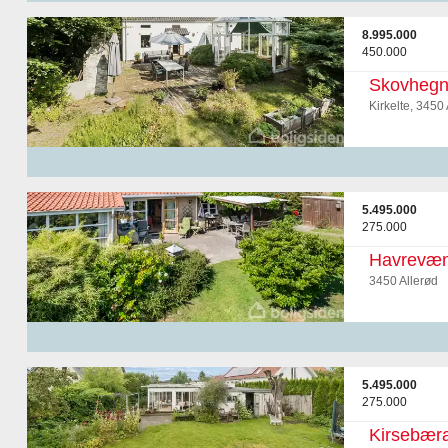
8.995.000
450.000
Skovhegn
Kirkelte, 3450 
5.495.000
275.000
Havrevæn
3450 Allerød
5.495.000
275.000
Kirsebæra