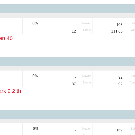
0%
Nuvær.
Be
-
108
Samlet
Væg
12
111.65
en 40
0%
Nuvær.
Be
-
92
Samlet
Væg
87
92
rk 2 2 th
-8%
Nuvær.
Be
-
169