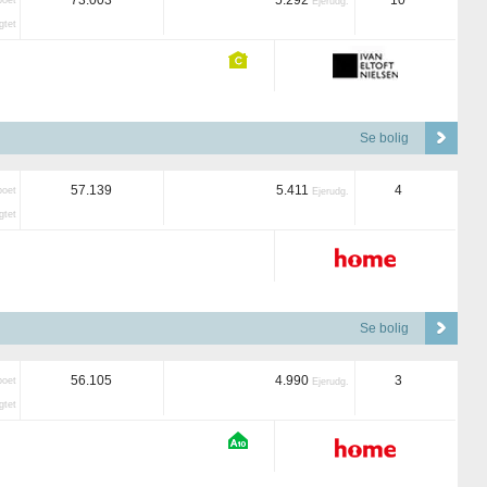
73.003
5.292
10
boet
Ejerudg.
tet
Se bolig
57.139
5.411
4
boet
Ejerudg.
tet
Se bolig
56.105
4.990
3
boet
Ejerudg.
tet