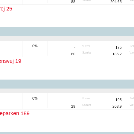
Samlet
Væg
88
204.65
ej 25
0%
Nuvær.
Be
-
175
Samlet
Væg
60
185.2
nsvej 19
0%
Nuvær.
Be
-
195
Samlet
Væg
29
203.9
eparken 189