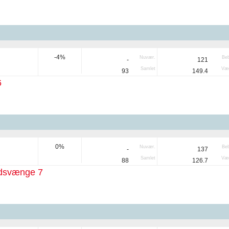
-4%
Nuvær.
Be
-
121
Samlet
Væg
93
149.4
6
0%
Nuvær.
Be
-
137
Samlet
Væg
88
126.7
dsvænge 7