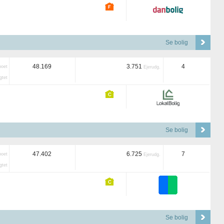
Se bolig
48.169
3.751
4
boet
Ejerudg.
tet
Se bolig
47.402
6.725
7
boet
Ejerudg.
tet
Se bolig