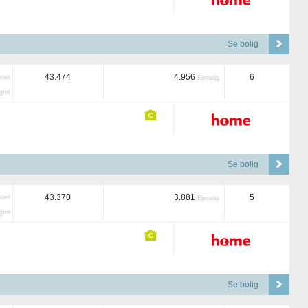
Se bolig
43.474
4.956
6
boet
Ejerudg.
tet
Se bolig
43.370
3.881
5
boet
Ejerudg.
tet
Se bolig