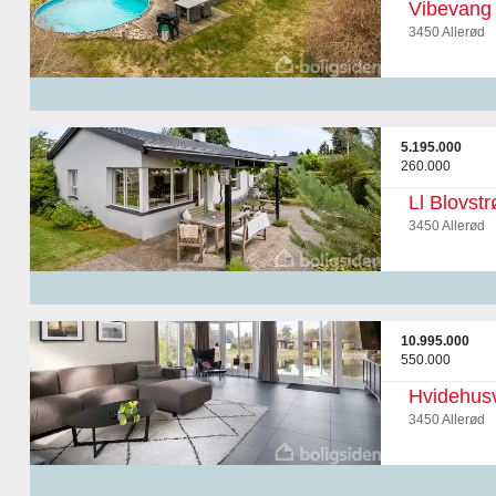
Vibevang
3450 Allerød
5.195.000
260.000
Ll Blovstr
3450 Allerød
10.995.000
550.000
Hvidehusv
3450 Allerød