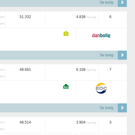
Se bolig
51.332
4.838
6
boet
Ejerudg.
tet
Se bolig
48.681
6.108
7
boet
Ejerudg.
tet
Se bolig
48.514
3.904
3
boet
Ejerudg.
tet