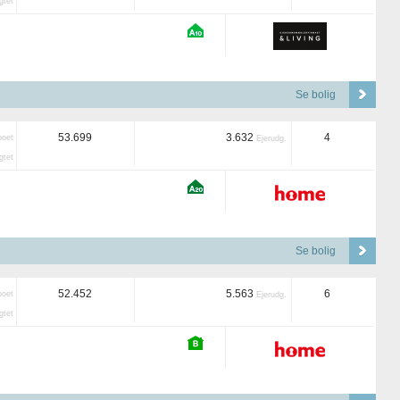
tet
Se bolig
53.699
3.632
4
boet
Ejerudg.
tet
Se bolig
52.452
5.563
6
boet
Ejerudg.
tet