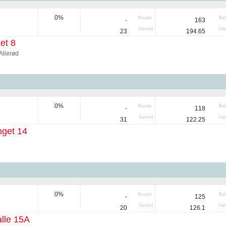
0%
Nuvær.
Be
-
163
Samlet
Væg
23
194.65
et 8
Allerød
0%
Nuvær.
Be
-
118
Samlet
Væg
31
122.25
get 14
0%
Nuvær.
Be
-
125
Samlet
Væg
20
126.1
lle 15A