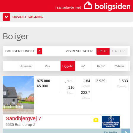
i samarbejde med
UDVIDET SØGNING
Boliger
4
BOLIGER FUNDET
VIS RESULTATER
LISTE
GALLERI
Adresse
Pris
Liggetid
m²
Kr./m²
Ydelse
875.000
184
3.929
1.533
Nuvær.
-
45.000
Beboet
Ejerudg.
110
222.7
Samlet
Vægtet
Sandbjergvej 7
6535 Branderup J