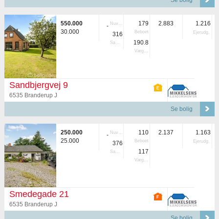
Se bolig
550.000
179
2.883
1.216
Nuvær.
-
30.000
Beboet
Ejerudg.
316
190.8
Samlet
Vægtet
Sandbjergvej 9
6535 Branderup J
Se bolig
250.000
110
2.137
1.163
Nuvær.
-
25.000
Beboet
Ejerudg.
376
117
Samlet
Vægtet
Smedegade 21
6535 Branderup J
Se bolig