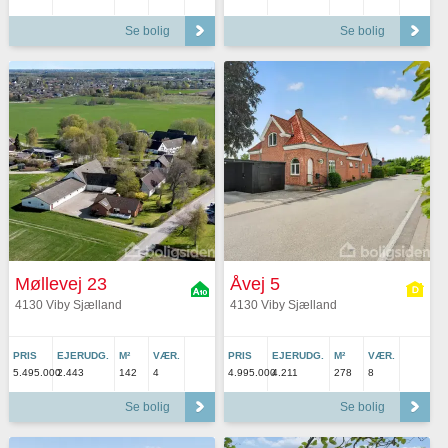
Se bolig
Se bolig
Møllevej 23
Åvej 5
4130 Viby Sjælland
4130 Viby Sjælland
PRIS
EJERUDG.
M²
VÆR.
PRIS
EJERUDG.
M²
VÆR.
5.495.000
2.443
142
4
4.995.000
4.211
278
8
Se bolig
Se bolig