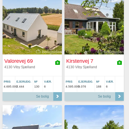
Valorevej 69
Kirstenvej 7
4130 Viby Sjælland
4130 Viby Sjælland
PRIS
EJERUDG.
M²
VÆR.
PRIS
EJERUDG.
M²
VÆR.
4.695.000
2.444
130
6
4.595.000
5.076
168
6
Se bolig
Se bolig