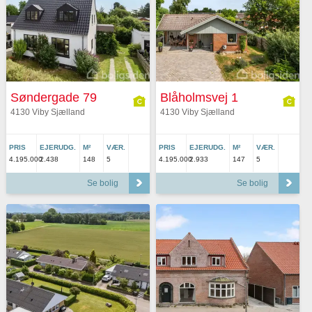
Søndergade 79
Blåholmsvej 1
4130 Viby Sjælland
4130 Viby Sjælland
PRIS
EJERUDG.
M²
VÆR.
PRIS
EJERUDG.
M²
VÆR.
4.195.000
2.438
148
5
4.195.000
2.933
147
5
Se bolig
Se bolig