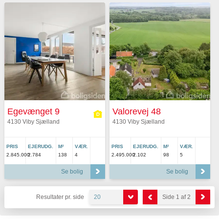
Egevænget 9
Valorevej 48
4130 Viby Sjælland
4130 Viby Sjælland
PRIS
EJERUDG.
M²
VÆR.
PRIS
EJERUDG.
M²
VÆR.
2.845.000
2.784
138
4
2.495.000
2.102
98
5
Se bolig
Se bolig
Resultater pr. side
20
Side 1 af 2