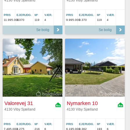
4130 Viby Sjælland
4130 Viby Sjælland
PRIS
EJERUDG.
M²
VÆR.
PRIS
EJERUDG.
M²
VÆR.
11.995.000
3.370
119
4
9.995.000
3.370
119
4
Se bolig
Se bolig
Valorevej 31
Nymarken 10
4130 Viby Sjælland
4130 Viby Sjælland
PRIS
EJERUDG.
M²
VÆR.
PRIS
EJERUDG.
M²
VÆR.
7.495.000
3.275
216
6
6.195.000
3.362
193
6