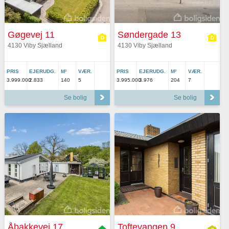
Gøgevej 11
Søndergade 13
4130 Viby Sjælland
4130 Viby Sjælland
PRIS
EJERUDG.
M²
VÆR.
PRIS
EJERUDG.
M²
VÆR.
3.999.000
2.833
140
5
3.995.000
3.976
204
7
Se bolig
Se bolig
Åbakkevej 17
Toftevangen 9