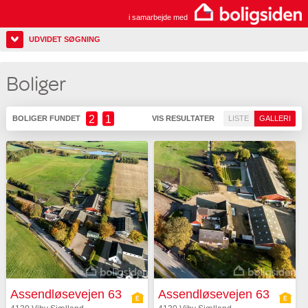
i samarbejde med
UDVIDET SØGNING
Boliger
2
1
BOLIGER FUNDET
VIS RESULTATER
LISTE
GALLERI
Assendløsevejen 63
Assendløsevejen 63