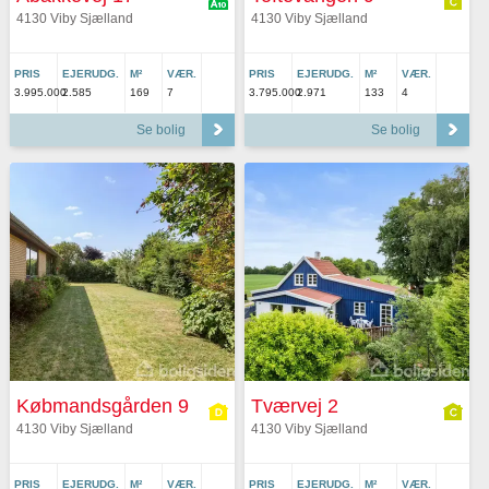
4130 Viby Sjælland
4130 Viby Sjælland
PRIS
EJERUDG.
M²
VÆR.
PRIS
EJERUDG.
M²
VÆR.
3.995.000
2.585
169
7
3.795.000
2.971
133
4
Se bolig
Se bolig
Købmandsgården 9
Tværvej 2
4130 Viby Sjælland
4130 Viby Sjælland
PRIS
EJERUDG.
M²
VÆR.
PRIS
EJERUDG.
M²
VÆR.