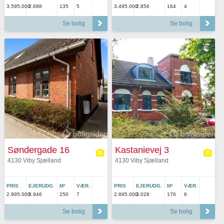
3.595.000
2.688
135
5
3.495.000
2.856
164
4
Se bolig
Se bolig
Søndergade 16
Kastanievej 3
4130 Viby Sjælland
4130 Viby Sjælland
PRIS
EJERUDG.
M²
VÆR.
PRIS
EJERUDG.
M²
VÆR.
2.995.000
3.946
250
7
2.895.000
3.028
176
6
Se bolig
Se bolig