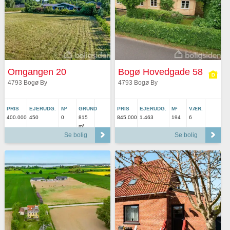
Omgangen 20
Bogø Hovedgade 58
4793 Bogø By
4793 Bogø By
PRIS
EJERUDG.
M²
GRUND
PRIS
EJERUDG.
M²
VÆR.
400.000
450
0
815
845.000
1.463
194
6
m²
Se bolig
Se bolig