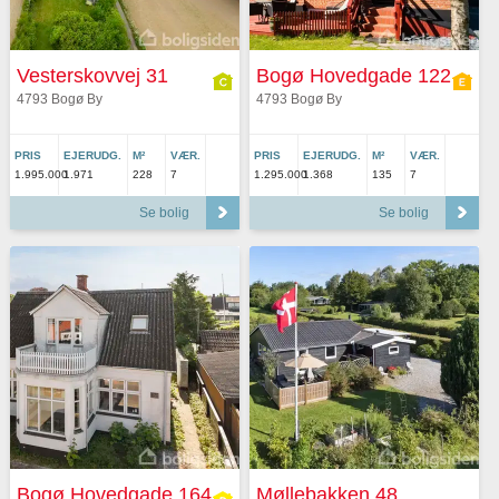
Vesterskovvej 31
Bogø Hovedgade 122
4793 Bogø By
4793 Bogø By
PRIS
EJERUDG.
M²
VÆR.
PRIS
EJERUDG.
M²
VÆR.
1.995.000
1.971
228
7
1.295.000
1.368
135
7
Se bolig
Se bolig
Bogø Hovedgade 164
Møllebakken 48