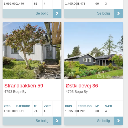
1.095.000
1.440
81
4
1.495.000
1.473
96
3
Se bolig
Se bolig
Strandbakken 59
Østkildevej 36
4793 Bogø By
4793 Bogø By
PRIS
EJERUDG.
M²
VÆR.
PRIS
EJERUDG.
M²
VÆR.
1.100.000
1.371
74
4
1.095.000
1.205
60
4
Se bolig
Se bolig