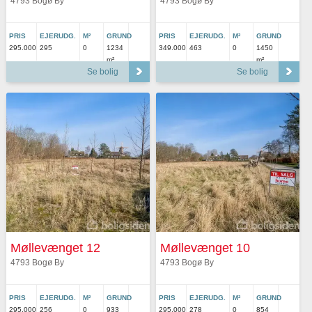
4793 Bogø By
4793 Bogø By
PRIS
EJERUDG.
M²
GRUND
PRIS
EJERUDG.
M²
GRUND
295.000
295
0
1234
349.000
463
0
1450
m²
m²
Se bolig
Se bolig
Møllevænget 12
Møllevænget 10
4793 Bogø By
4793 Bogø By
PRIS
EJERUDG.
M²
GRUND
PRIS
EJERUDG.
M²
GRUND
295.000
256
0
933
295.000
278
0
854