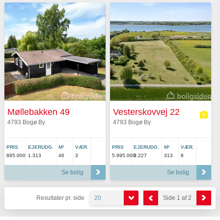
Møllebakken 49
Vesterskovvej 22
4793 Bogø By
4793 Bogø By
PRIS
EJERUDG.
M²
VÆR.
PRIS
EJERUDG.
M²
VÆR.
895.000
1.313
46
3
5.995.000
3.227
313
8
Se bolig
Se bolig
Resultater pr. side
20
Side 1 af 2