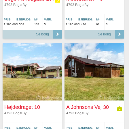
4793 Bogø By
4793 Bogø By
PRIS
EJERUDG.
M²
VÆR.
PRIS
EJERUDG.
M²
VÆR.
1.395.000
1.558
138
5
1.195.000
1.430
91
3
Se bolig
Se bolig
Højdedraget 10
A Johnsons Vej 30
4793 Bogø By
4793 Bogø By
PRIS
EJERUDG.
M²
VÆR.
PRIS
EJERUDG.
M²
VÆR.