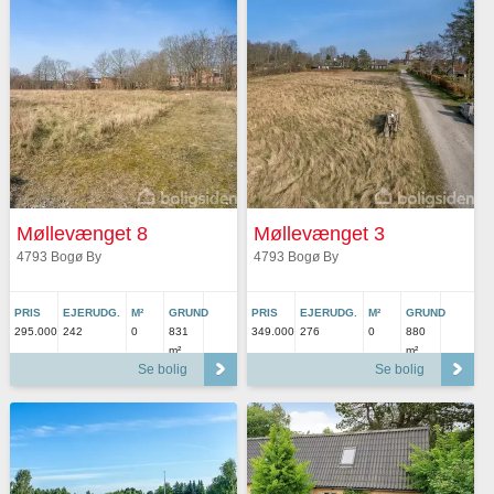
Møllevænget 8
Møllevænget 3
4793 Bogø By
4793 Bogø By
PRIS
EJERUDG.
M²
GRUND
PRIS
EJERUDG.
M²
GRUND
295.000
242
0
831
349.000
276
0
880
m²
m²
Se bolig
Se bolig