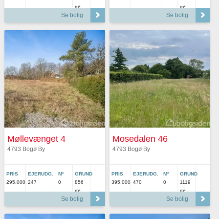
m²
m²
Se bolig
Se bolig
Møllevænget 4
Mosedalen 46
4793 Bogø By
4793 Bogø By
PRIS
EJERUDG.
M²
GRUND
PRIS
EJERUDG.
M²
GRUND
295.000
247
0
856
395.000
470
0
1119
m²
m²
Se bolig
Se bolig