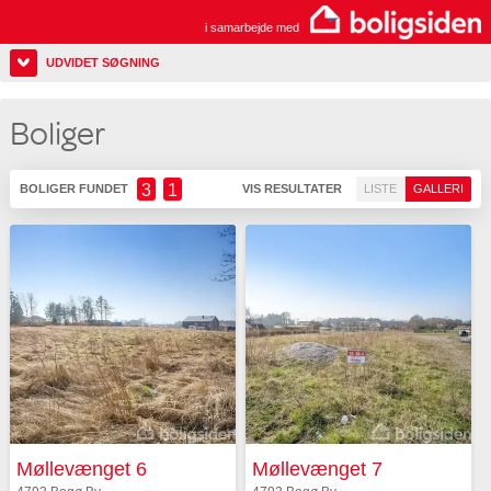
i samarbejde med
UDVIDET SØGNING
Boliger
3
1
BOLIGER FUNDET
VIS RESULTATER
LISTE
GALLERI
Møllevænget 6
Møllevænget 7