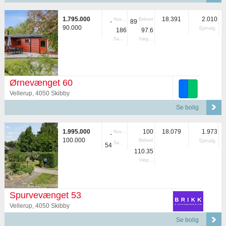
1.795.000
18.391
2.010
Nuvær.
Beboet
-
89
90.000
Ejerudg.
186
97.6
Samlet
Vægtet
Ørnevænget 60
Vellerup, 4050 Skibby
Se bolig
1.995.000
100
18.079
1.973
Nuvær.
-
100.000
Beboet
Ejerudg.
Samlet
54
110.35
Vægtet
Spurvevænget 53
Vellerup, 4050 Skibby
Se bolig