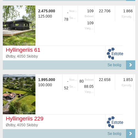
2.475.000
109
22.706
1.866
Nuvær.
-
125.000
Beboet
Ejerudg.
Samlet
78
109
Vægtet
Hyllingeriis 61
Østby, 4050 Skibby
Se bolig
1.995.000
22.658
1.853
Nuvær.
Beboet
-
80
100.000
Ejerudg.
88.05
Samlet
52
Vægtet
Hyllingeriis 229
Østby, 4050 Skibby
Se bolig