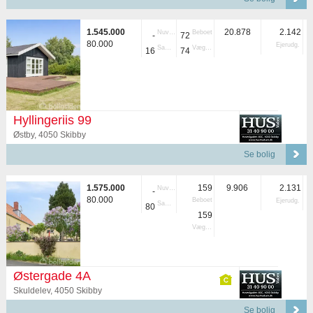
1.545.000
20.878
2.142
Nuvær.
Beboet
-
72
80.000
Ejerudg.
Samlet
Vægtet
16
74
Hyllingeriis 99
Østby, 4050 Skibby
Se bolig
1.575.000
159
9.906
2.131
Nuvær.
-
80.000
Beboet
Ejerudg.
Samlet
80
159
Vægtet
Østergade 4A
Skuldelev, 4050 Skibby
Se bolig