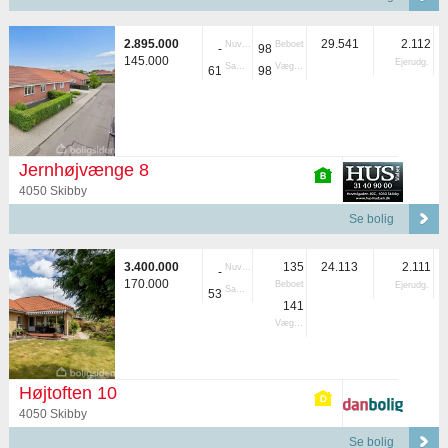
2.895.000
29.541
2.112
Nuvær.
Beboet
-
98
145.000
Ejerudg.
Samlet
Vægtet
61
98
Jernhøjvænge 8
4050 Skibby
Se bolig
3.400.000
135
24.113
2.111
Nuvær.
-
170.000
Beboet
Ejerudg.
Samlet
53
141
Vægtet
Højtoften 10
4050 Skibby
Se bolig