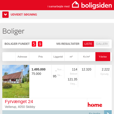
i samarbejde med
UDVIDET SØGNING
Boliger
5
9
BOLIGER FUNDET
VIS RESULTATER
LISTE
GALLERI
Adresse
Pris
Liggetid
m²
Kr./m²
Ydelse
1.495.000
114
12.320
2.222
Nuvær.
-
75.000
Beboet
Ejerudg.
Samlet
95
121.35
Vægtet
Fyrvænget 24
Vellerup, 4050 Skibby