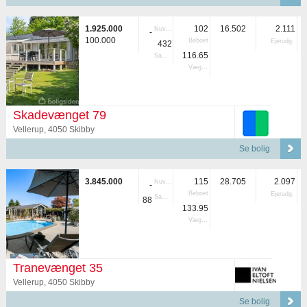
1.925.000
102
16.502
2.111
Nuvær.
-
100.000
Beboet
Ejerudg.
432
116.65
Samlet
Vægtet
Skadevænget 79
Vellerup, 4050 Skibby
Se bolig
3.845.000
115
28.705
2.097
Nuvær.
-
Beboet
Ejerudg.
Samlet
88
133.95
Vægtet
Tranevænget 35
Vellerup, 4050 Skibby
Se bolig