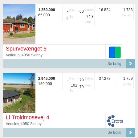
1.250.000
16.824
1.783
Nuvær.
Beboet
-
60
65.000
Ejerudg.
74.3
Samlet
3
Vægtet
Spurvevænget 5
Vellerup, 4050 Skibby
Se bolig
2.945.000
37.278
1.759
Nuvær.
Beboet
-
79
150.000
Ejerudg.
102
Vægtet
79
Samlet
Ll Troldmosevej 4
Venslev, 4050 Skibby
Se bolig