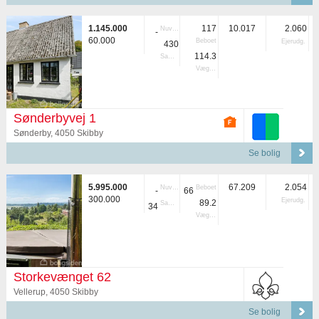
1.145.000
117
10.017
2.060
Nuvær.
-
60.000
Beboet
Ejerudg.
430
114.3
Samlet
Vægtet
Sønderbyvej 1
Sønderby, 4050 Skibby
Se bolig
5.995.000
67.209
2.054
Nuvær.
Beboet
-
66
300.000
Ejerudg.
89.2
Samlet
34
Vægtet
Storkevænget 62
Vellerup, 4050 Skibby
Se bolig