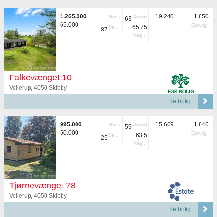
1.265.000
19.240
1.850
Nuvær.
Beboet
-
63
65.000
Ejerudg.
65.75
Samlet
87
Vægtet
Falkevænget 10
Vellerup, 4050 Skibby
Se bolig
995.000
15.669
1.846
Nuvær.
Beboet
-
59
50.000
Ejerudg.
63.5
Samlet
25
Vægtet
Tjørnevænget 78
Vellerup, 4050 Skibby
Se bolig