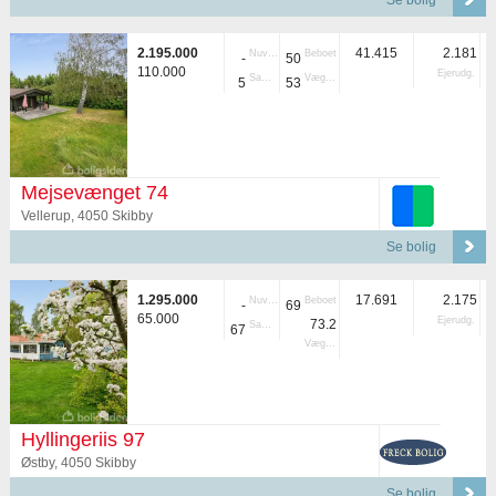
Se bolig
2.195.000
41.415
2.181
Nuvær.
Beboet
-
50
110.000
Ejerudg.
Samlet
Vægtet
5
53
Mejsevænget 74
Vellerup, 4050 Skibby
Se bolig
1.295.000
17.691
2.175
Nuvær.
Beboet
-
69
65.000
Ejerudg.
73.2
Samlet
67
Vægtet
Hyllingeriis 97
Østby, 4050 Skibby
Se bolig