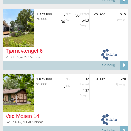
Se bolig
1.375.000
25.322
1.675
Nuvær.
Beboet
-
50
70.000
Ejerudg.
54.3
Samlet
34
Vægtet
Tjørnevænget 6
Vellerup, 4050 Skibby
Se bolig
1.875.000
102
18.382
1.628
Nuvær.
-
95.000
Beboet
Ejerudg.
Samlet
16
102
Vægtet
Ved Mosen 14
Skuldelev, 4050 Skibby
Se bolig