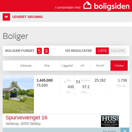
i samarbejde med
UDVIDET SØGNING
Boliger
5
9
BOLIGER FUNDET
VIS RESULTATER
LISTE
GALLERI
Adresse
Pris
Liggetid
m²
Kr./m²
Ydelse
1.445.000
25.262
1.736
Nuvær.
Beboet
-
53
75.000
Ejerudg.
430
57.2
Samlet
Vægtet
Spurvevænget 16
Vellerup, 4050 Skibby