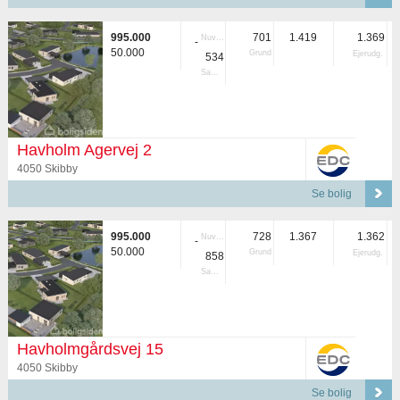
995.000
701
1.419
1.369
Nuvær.
-
50.000
Grund
Ejerudg.
534
Samlet
Havholm Agervej 2
4050 Skibby
Se bolig
995.000
728
1.367
1.362
Nuvær.
-
50.000
Grund
Ejerudg.
858
Samlet
Havholmgårdsvej 15
4050 Skibby
Se bolig