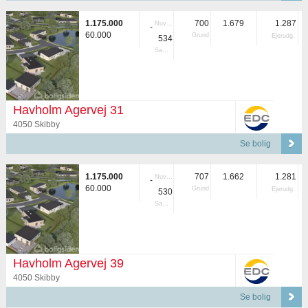
1.175.000
700
1.679
1.287
Nuvær.
-
60.000
Grund
Ejerudg.
534
Samlet
Havholm Agervej 31
4050 Skibby
Se bolig
1.175.000
707
1.662
1.281
Nuvær.
-
60.000
Grund
Ejerudg.
530
Samlet
Havholm Agervej 39
4050 Skibby
Se bolig