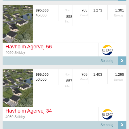
895.000
703
1.273
1.301
Nuvær.
-
45.000
Grund
Ejerudg.
858
Samlet
Havholm Agervej 56
4050 Skibby
Se bolig
995.000
709
1.403
1.298
Nuvær.
-
50.000
Grund
Ejerudg.
857
Samlet
Havholm Agervej 34
4050 Skibby
Se bolig