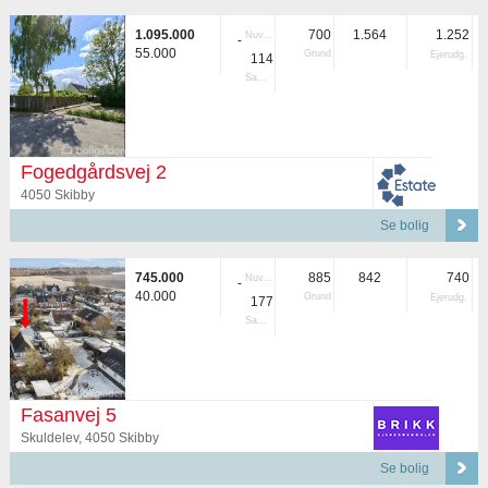
1.095.000
700
1.564
1.252
Nuvær.
-
55.000
Grund
Ejerudg.
114
Samlet
Fogedgårdsvej 2
4050 Skibby
Se bolig
745.000
885
842
740
Nuvær.
-
40.000
Grund
Ejerudg.
177
Samlet
Fasanvej 5
Skuldelev, 4050 Skibby
Se bolig