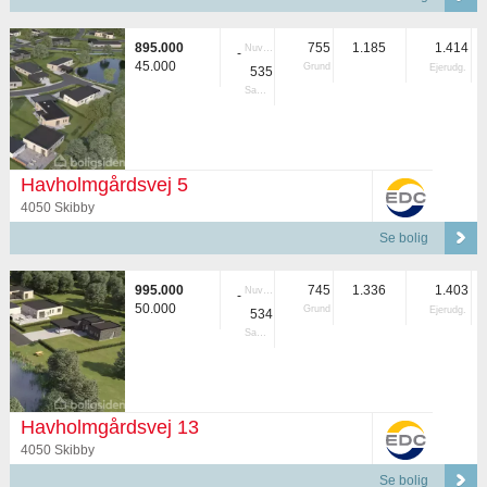
895.000
755
1.185
1.414
Nuvær.
-
45.000
Grund
Ejerudg.
535
Samlet
Havholmgårdsvej 5
4050 Skibby
Se bolig
995.000
745
1.336
1.403
Nuvær.
-
50.000
Grund
Ejerudg.
534
Samlet
Havholmgårdsvej 13
4050 Skibby
Se bolig