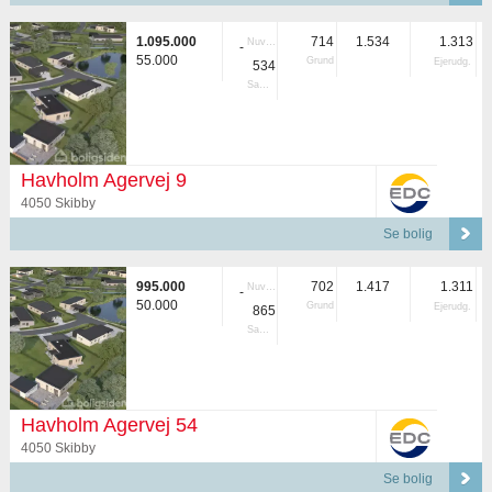
1.095.000
714
1.534
1.313
Nuvær.
-
55.000
Grund
Ejerudg.
534
Samlet
Havholm Agervej 9
4050 Skibby
Se bolig
995.000
702
1.417
1.311
Nuvær.
-
50.000
Grund
Ejerudg.
865
Samlet
Havholm Agervej 54
4050 Skibby
Se bolig