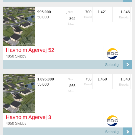
995.000
700
1.421
1.346
Nuvær.
-
50.000
Grund
Ejerudg.
865
Samlet
Havholm Agervej 52
4050 Skibby
Se bolig
1.095.000
750
1.460
1.343
Nuvær.
-
55.000
Grund
Ejerudg.
865
Samlet
Havholm Agervej 3
4050 Skibby
Se bolig