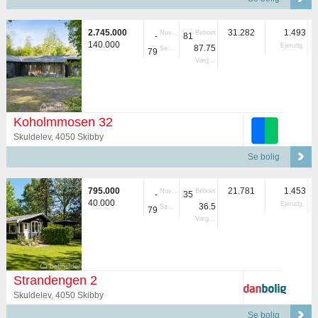
2.745.000
31.282
1.493
Nuvær.
Beboet
-
81
140.000
Ejerudg.
87.75
Samlet
79
Vægtet
Koholmmosen 32
Skuldelev, 4050 Skibby
Se bolig
795.000
21.781
1.453
Nuvær.
Beboet
-
35
40.000
Ejerudg.
36.5
Samlet
79
Vægtet
Strandengen 2
Skuldelev, 4050 Skibby
Se bolig