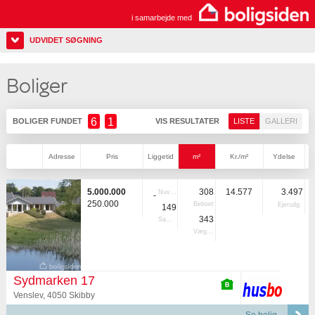
i samarbejde med
UDVIDET SØGNING
Boliger
6
1
BOLIGER FUNDET
VIS RESULTATER
LISTE
GALLERI
Adresse
Pris
Liggetid
m²
Kr./m²
Ydelse
5.000.000
308
14.577
3.497
Nuvær.
-
250.000
Beboet
Ejerudg.
149
343
Samlet
Vægtet
Sydmarken 17
Venslev, 4050 Skibby