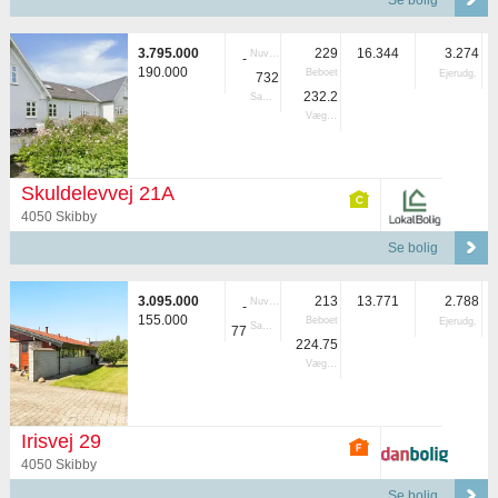
Se bolig
3.795.000
229
16.344
3.274
Nuvær.
-
190.000
Beboet
Ejerudg.
732
232.2
Samlet
Vægtet
Skuldelevvej 21A
4050 Skibby
Se bolig
3.095.000
213
13.771
2.788
Nuvær.
-
155.000
Beboet
Ejerudg.
Samlet
77
224.75
Vægtet
Irisvej 29
4050 Skibby
Se bolig