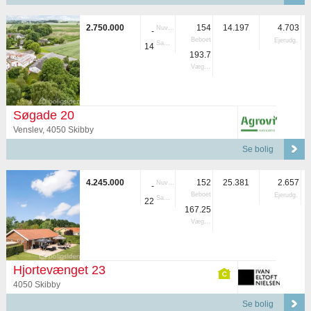
2.750.000
154
14.197
4.703
Nuvær.
-
Beboet
Ejerudg.
Samlet
14
193.7
Vægtet
Søgade 20
Venslev, 4050 Skibby
Se bolig
4.245.000
152
25.381
2.657
Nuvær.
-
Beboet
Ejerudg.
Samlet
22
167.25
Vægtet
Hjortevænget 23
4050 Skibby
Se bolig