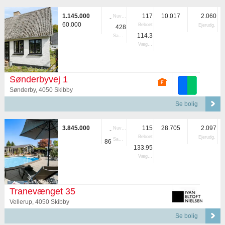
1.145.000
117
10.017
2.060
Nuvær.
-
60.000
Beboet
Ejerudg.
428
114.3
Samlet
Vægtet
Sønderbyvej 1
Sønderby, 4050 Skibby
Se bolig
3.845.000
115
28.705
2.097
Nuvær.
-
Beboet
Ejerudg.
Samlet
86
133.95
Vægtet
Tranevænget 35
Vellerup, 4050 Skibby
Se bolig