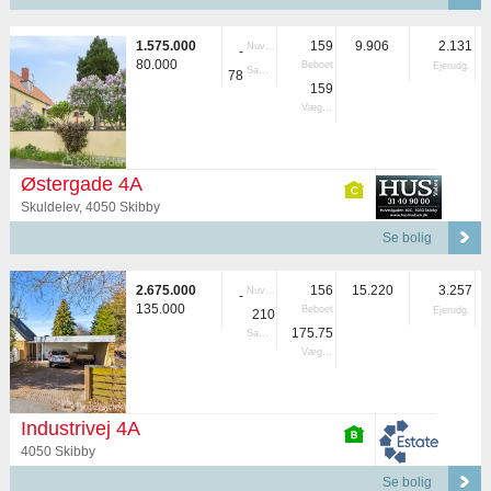
1.575.000
159
9.906
2.131
Nuvær.
-
80.000
Beboet
Ejerudg.
Samlet
78
159
Vægtet
Østergade 4A
Skuldelev, 4050 Skibby
Se bolig
2.675.000
156
15.220
3.257
Nuvær.
-
135.000
Beboet
Ejerudg.
210
175.75
Samlet
Vægtet
Industrivej 4A
4050 Skibby
Se bolig