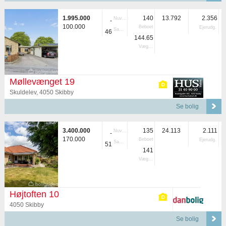
1.995.000
140
13.792
2.356
Nuvær.
-
100.000
Beboet
Ejerudg.
Samlet
46
144.65
Vægtet
Møllevænget 19
Skuldelev, 4050 Skibby
Se bolig
3.400.000
135
24.113
2.111
Nuvær.
-
170.000
Beboet
Ejerudg.
Samlet
51
141
Vægtet
Højtoften 10
4050 Skibby
Se bolig