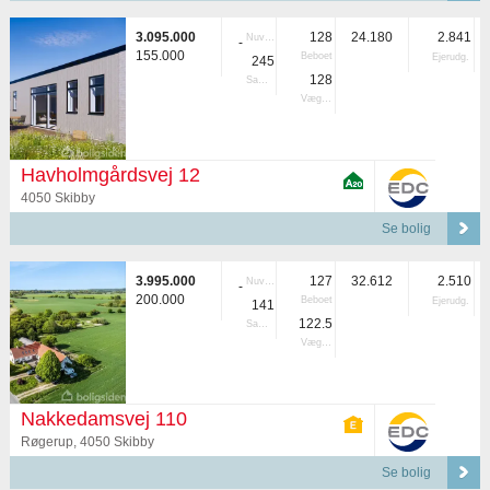
3.095.000
128
24.180
2.841
Nuvær.
-
155.000
Beboet
Ejerudg.
245
128
Samlet
Vægtet
Havholmgårdsvej 12
4050 Skibby
Se bolig
3.995.000
127
32.612
2.510
Nuvær.
-
200.000
Beboet
Ejerudg.
141
122.5
Samlet
Vægtet
Nakkedamsvej 110
Røgerup, 4050 Skibby
Se bolig