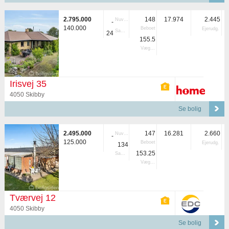
2.795.000
148
17.974
2.445
Nuvær.
-
140.000
Beboet
Ejerudg.
Samlet
24
155.5
Vægtet
Irisvej 35
4050 Skibby
Se bolig
2.495.000
147
16.281
2.660
Nuvær.
-
125.000
Beboet
Ejerudg.
134
153.25
Samlet
Vægtet
Tværvej 12
4050 Skibby
Se bolig