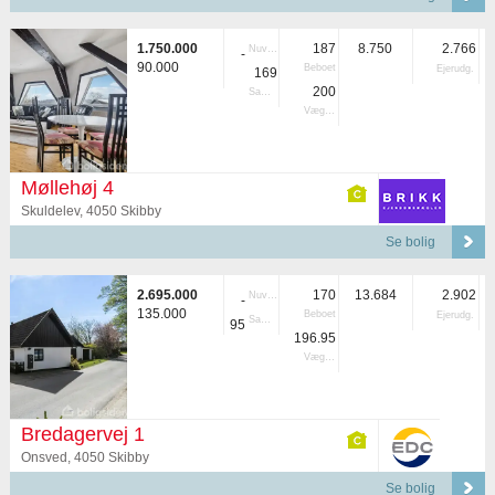
1.750.000
187
8.750
2.766
Nuvær.
-
90.000
Beboet
Ejerudg.
169
200
Samlet
Vægtet
Møllehøj 4
Skuldelev, 4050 Skibby
Se bolig
2.695.000
170
13.684
2.902
Nuvær.
-
135.000
Beboet
Ejerudg.
Samlet
95
196.95
Vægtet
Bredagervej 1
Onsved, 4050 Skibby
Se bolig