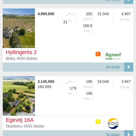
4.995.000
205
31.044
4.407
Nuvær.
-
Beboet
Ejerudg.
Samlet
31
160.9
Vægtet
Hyllingeriis 2
Østby, 4050 Skibby
Se bolig
3.145.000
196
16.046
3.947
Nuvær.
-
160.000
Beboet
Ejerudg.
179
196
Samlet
Vægtet
Egevej 16A
Skuldelev, 4050 Skibby
Se bolig