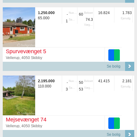
1.250.000
16.824
1.783
Nuvær.
Beboet
-
60
65.000
Ejerudg.
74.3
Samlet
1
Vægtet
Spurvevænget 5
Vellerup, 4050 Skibby
Se bolig
2.195.000
41.415
2.181
Nuvær.
Beboet
-
50
110.000
Ejerudg.
Samlet
Vægtet
3
53
Mejsevænget 74
Vellerup, 4050 Skibby
Se bolig