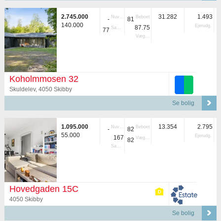
2.745.000
31.282
1.493
Nuvær.
Beboet
-
81
140.000
Ejerudg.
87.75
Samlet
77
Vægtet
Koholmmosen 32
Skuldelev, 4050 Skibby
Se bolig
1.095.000
13.354
2.795
Nuvær.
Beboet
-
82
55.000
Ejerudg.
167
Vægtet
82
Samlet
Hovedgaden 15C
4050 Skibby
Se bolig