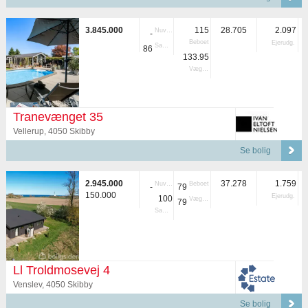
3.845.000
115
28.705
2.097
Nuvær.
-
Beboet
Ejerudg.
Samlet
86
133.95
Vægtet
Tranevænget 35
Vellerup, 4050 Skibby
Se bolig
2.945.000
37.278
1.759
Nuvær.
Beboet
-
79
150.000
Ejerudg.
100
Vægtet
79
Samlet
Ll Troldmosevej 4
Venslev, 4050 Skibby
Se bolig