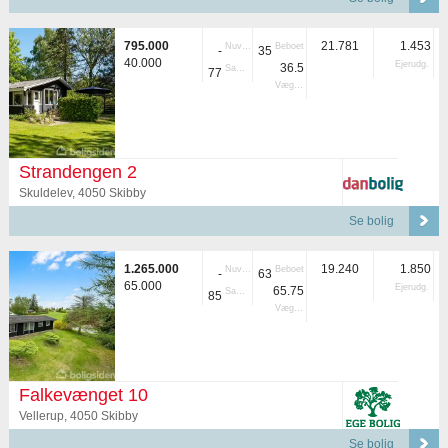
795.000
21.781
1.453
Nuvær.
Beboet
-
35
40.000
Ejerudg.
36.5
Samlet
77
Vægtet
Strandengen 2
Skuldelev, 4050 Skibby
Se bolig
1.265.000
19.240
1.850
Nuvær.
Beboet
-
63
65.000
Ejerudg.
65.75
Samlet
85
Vægtet
Falkevænget 10
Vellerup, 4050 Skibby
Se bolig