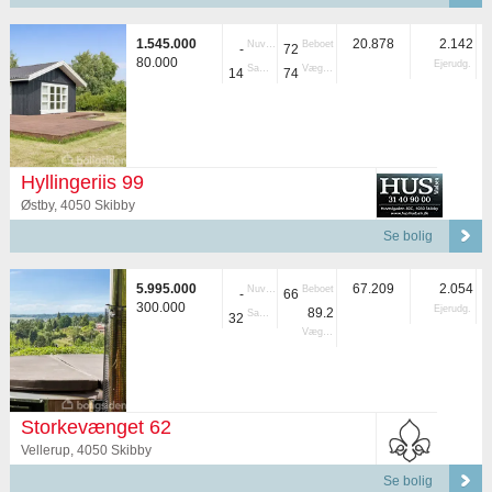
1.545.000
20.878
2.142
Nuvær.
Beboet
-
72
80.000
Ejerudg.
Samlet
Vægtet
14
74
Hyllingeriis 99
Østby, 4050 Skibby
Se bolig
5.995.000
67.209
2.054
Nuvær.
Beboet
-
66
300.000
Ejerudg.
89.2
Samlet
32
Vægtet
Storkevænget 62
Vellerup, 4050 Skibby
Se bolig