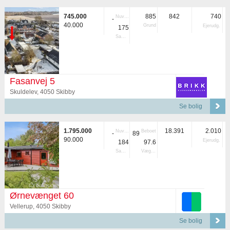
745.000
885
842
740
Nuvær.
-
40.000
Grund
Ejerudg.
175
Samlet
Fasanvej 5
Skuldelev, 4050 Skibby
Se bolig
1.795.000
18.391
2.010
Nuvær.
Beboet
-
89
90.000
Ejerudg.
184
97.6
Samlet
Vægtet
Ørnevænget 60
Vellerup, 4050 Skibby
Se bolig