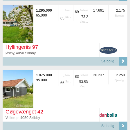
1.295.000
17.691
2.175
Nuvær.
Beboet
-
69
65.000
Ejerudg.
73.2
Samlet
65
Vægtet
Hyllingeriis 97
Østby, 4050 Skibby
Se bolig
1.875.000
20.237
2.253
Nuvær.
Beboet
-
83
95.000
Ejerudg.
92.65
Samlet
65
Vægtet
Gøgevænget 42
Vellerup, 4050 Skibby
Se bolig