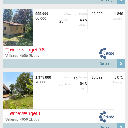
Se bolig
995.000
15.669
1.846
Nuvær.
Beboet
-
59
50.000
Ejerudg.
63.5
Samlet
23
Vægtet
Tjørnevænget 78
Vellerup, 4050 Skibby
Se bolig
1.375.000
25.322
1.675
Nuvær.
Beboet
-
50
70.000
Ejerudg.
54.3
Samlet
32
Vægtet
Tjørnevænget 6
Vellerup, 4050 Skibby
Se bolig