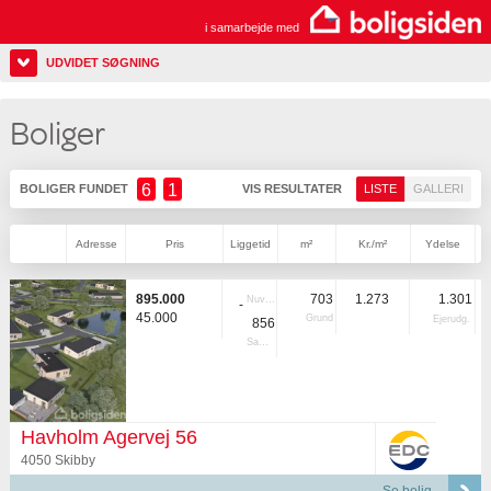
i samarbejde med
UDVIDET SØGNING
Boliger
6
1
BOLIGER FUNDET
VIS RESULTATER
LISTE
GALLERI
Adresse
Pris
Liggetid
m²
Kr./m²
Ydelse
895.000
703
1.273
1.301
Nuvær.
-
45.000
Grund
Ejerudg.
856
Samlet
Havholm Agervej 56
4050 Skibby