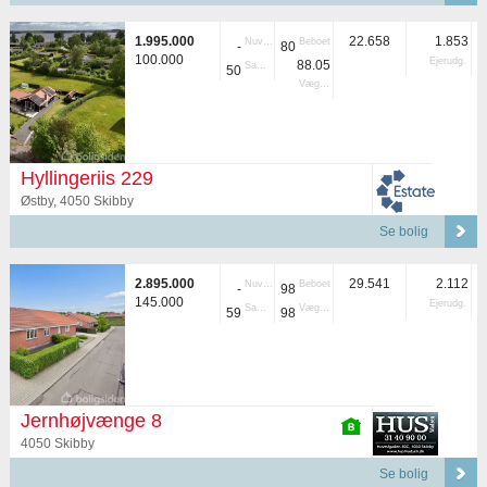
1.995.000
22.658
1.853
Nuvær.
Beboet
-
80
100.000
Ejerudg.
88.05
Samlet
50
Vægtet
Hyllingeriis 229
Østby, 4050 Skibby
Se bolig
2.895.000
29.541
2.112
Nuvær.
Beboet
-
98
145.000
Ejerudg.
Samlet
Vægtet
59
98
Jernhøjvænge 8
4050 Skibby
Se bolig