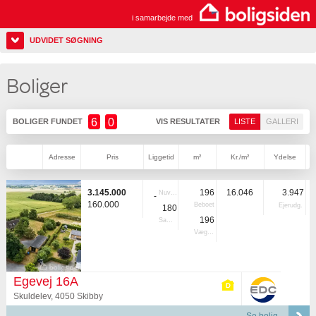
i samarbejde med
UDVIDET SØGNING
Boliger
6
0
BOLIGER FUNDET
VIS RESULTATER
LISTE
GALLERI
Adresse
Pris
Liggetid
m²
Kr./m²
Ydelse
3.145.000
196
16.046
3.947
Nuvær.
-
160.000
Beboet
Ejerudg.
180
196
Samlet
Vægtet
Egevej 16A
Skuldelev, 4050 Skibby