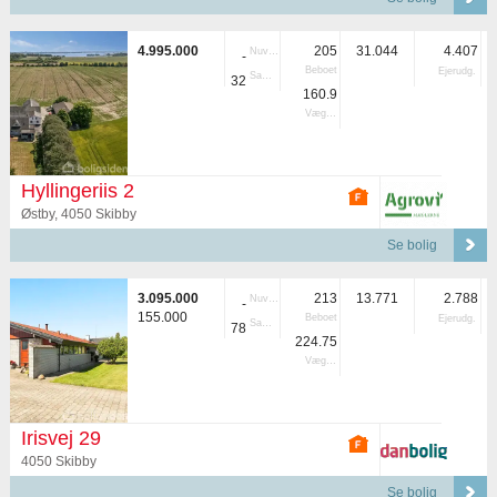
4.995.000
205
31.044
4.407
Nuvær.
-
Beboet
Ejerudg.
Samlet
32
160.9
Vægtet
Hyllingeriis 2
Østby, 4050 Skibby
Se bolig
3.095.000
213
13.771
2.788
Nuvær.
-
155.000
Beboet
Ejerudg.
Samlet
78
224.75
Vægtet
Irisvej 29
4050 Skibby
Se bolig