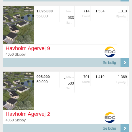
1.095.000
714
1.534
1.313
Nuvær.
-
55.000
Grund
Ejerudg.
533
Samlet
Havholm Agervej 9
4050 Skibby
Se bolig
995.000
701
1.419
1.369
Nuvær.
-
50.000
Grund
Ejerudg.
533
Samlet
Havholm Agervej 2
4050 Skibby
Se bolig