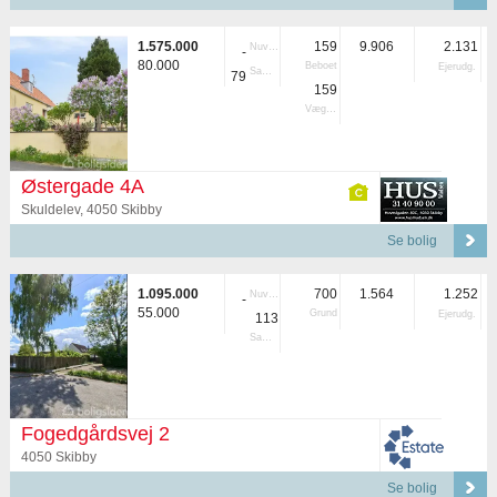
1.575.000
159
9.906
2.131
Nuvær.
-
80.000
Beboet
Ejerudg.
Samlet
79
159
Vægtet
Østergade 4A
Skuldelev, 4050 Skibby
Se bolig
1.095.000
700
1.564
1.252
Nuvær.
-
55.000
Grund
Ejerudg.
113
Samlet
Fogedgårdsvej 2
4050 Skibby
Se bolig