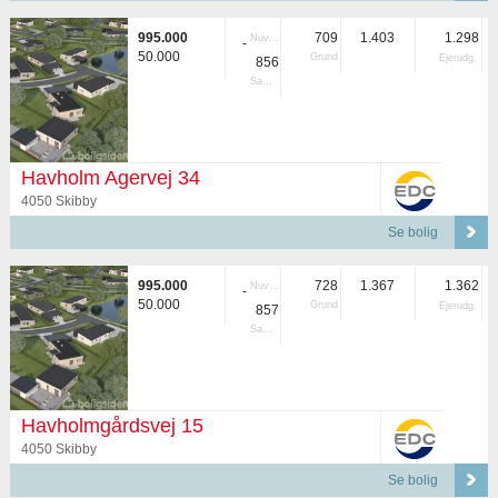
995.000
709
1.403
1.298
Nuvær.
-
50.000
Grund
Ejerudg.
856
Samlet
Havholm Agervej 34
4050 Skibby
Se bolig
995.000
728
1.367
1.362
Nuvær.
-
50.000
Grund
Ejerudg.
857
Samlet
Havholmgårdsvej 15
4050 Skibby
Se bolig