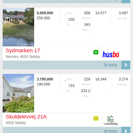
5.000.000
308
14.577
3.497
Nuvær.
-
250.000
Beboet
Ejerudg.
150
343
Samlet
Vægtet
Sydmarken 17
Venslev, 4050 Skibby
Se bolig
3.795.000
229
16.344
3.274
Nuvær.
-
190.000
Beboet
Ejerudg.
733
232.2
Samlet
Vægtet
Skuldelevvej 21A
4050 Skibby
Se bolig