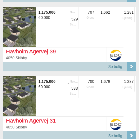
1.175.000
707
1.662
1.281
Nuvær.
-
60.000
Grund
Ejerudg.
529
Samlet
Havholm Agervej 39
4050 Skibby
Se bolig
1.175.000
700
1.679
1.287
Nuvær.
-
60.000
Grund
Ejerudg.
533
Samlet
Havholm Agervej 31
4050 Skibby
Se bolig