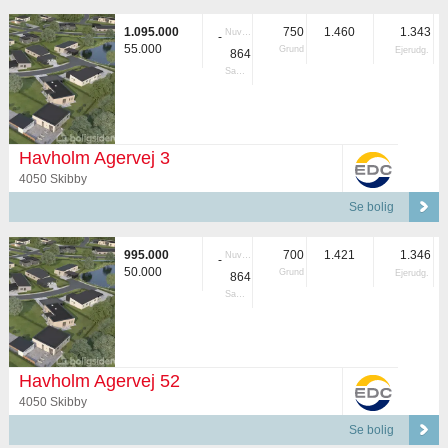
1.095.000
750
1.460
1.343
Nuvær.
-
55.000
Grund
Ejerudg.
864
Samlet
Havholm Agervej 3
4050 Skibby
Se bolig
995.000
700
1.421
1.346
Nuvær.
-
50.000
Grund
Ejerudg.
864
Samlet
Havholm Agervej 52
4050 Skibby
Se bolig