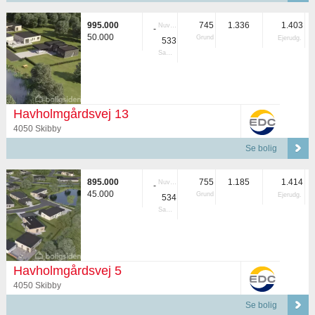
995.000
745
1.336
1.403
Nuvær.
-
50.000
Grund
Ejerudg.
533
Samlet
Havholmgårdsvej 13
4050 Skibby
Se bolig
895.000
755
1.185
1.414
Nuvær.
-
45.000
Grund
Ejerudg.
534
Samlet
Havholmgårdsvej 5
4050 Skibby
Se bolig