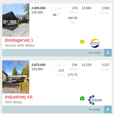
2.695.000
170
13.684
2.902
Nuvær.
-
135.000
Beboet
Ejerudg.
Samlet
98
196.95
Vægtet
Bredagervej 1
Onsved, 4050 Skibby
Se bolig
2.675.000
156
15.220
3.257
Nuvær.
-
135.000
Beboet
Ejerudg.
213
175.75
Samlet
Vægtet
Industrivej 4A
4050 Skibby
Se bolig