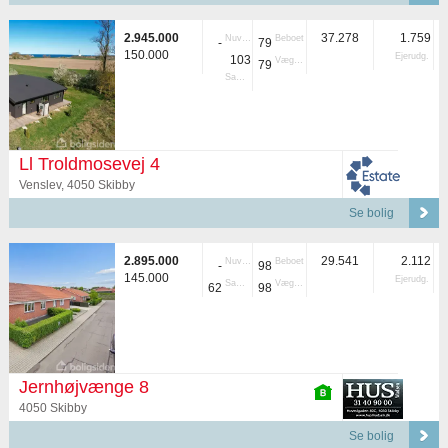
2.945.000
37.278
1.759
Nuvær.
Beboet
-
79
150.000
Ejerudg.
103
Vægtet
79
Samlet
Ll Troldmosevej 4
Venslev, 4050 Skibby
Se bolig
2.895.000
29.541
2.112
Nuvær.
Beboet
-
98
145.000
Ejerudg.
Samlet
Vægtet
62
98
Jernhøjvænge 8
4050 Skibby
Se bolig