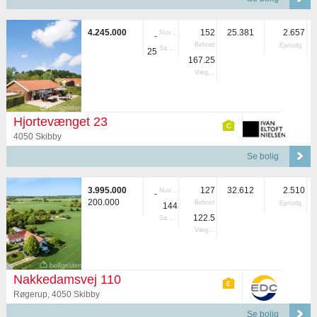
4.245.000
152
25.381
2.657
Nuvær.
-
Beboet
Ejerudg.
Samlet
25
167.25
Vægtet
Hjortevænget 23
4050 Skibby
Se bolig
3.995.000
127
32.612
2.510
Nuvær.
-
200.000
Beboet
Ejerudg.
144
122.5
Samlet
Vægtet
Nakkedamsvej 110
Røgerup, 4050 Skibby
Se bolig