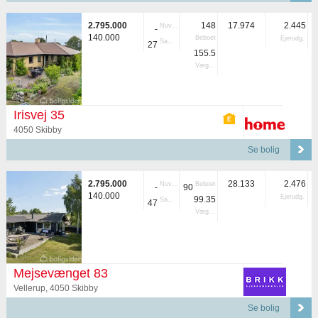
2.795.000
148
17.974
2.445
Nuvær.
-
140.000
Beboet
Ejerudg.
Samlet
27
155.5
Vægtet
Irisvej 35
4050 Skibby
Se bolig
2.795.000
28.133
2.476
Nuvær.
Beboet
-
90
140.000
Ejerudg.
99.35
Samlet
47
Vægtet
Mejsevænget 83
Vellerup, 4050 Skibby
Se bolig