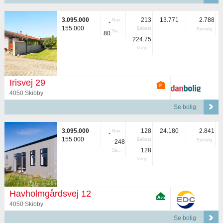
3.095.000
213
13.771
2.788
Nuvær.
-
155.000
Beboet
Ejerudg.
Samlet
80
224.75
Vægtet
Irisvej 29
4050 Skibby
Se bolig
3.095.000
128
24.180
2.841
Nuvær.
-
155.000
Beboet
Ejerudg.
248
128
Samlet
Vægtet
Havholmgårdsvej 12
4050 Skibby
Se bolig