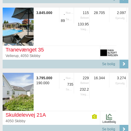
3.845.000
115
28.705
2.097
Nuvær.
-
Beboet
Ejerudg.
Samlet
89
133.95
Vægtet
Tranevænget 35
Vellerup, 4050 Skibby
Se bolig
3.795.000
229
16.344
3.274
Nuvær.
-
190.000
Beboet
Ejerudg.
735
232.2
Samlet
Vægtet
Skuldelevvej 21A
4050 Skibby
Se bolig