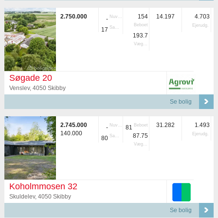
2.750.000
154
14.197
4.703
Nuvær.
-
Beboet
Ejerudg.
Samlet
17
193.7
Vægtet
Søgade 20
Venslev, 4050 Skibby
Se bolig
2.745.000
31.282
1.493
Nuvær.
Beboet
-
81
140.000
Ejerudg.
87.75
Samlet
80
Vægtet
Koholmmosen 32
Skuldelev, 4050 Skibby
Se bolig