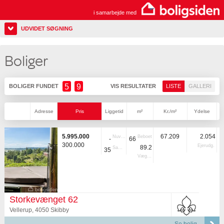
i samarbejde med
UDVIDET SØGNING
Boliger
5
9
BOLIGER FUNDET
VIS RESULTATER
LISTE
GALLERI
Adresse
Pris
Liggetid
m²
Kr./m²
Ydelse
5.995.000
67.209
2.054
Nuvær.
Beboet
-
66
300.000
Ejerudg.
89.2
Samlet
35
Vægtet
Storkevænget 62
Vellerup, 4050 Skibby