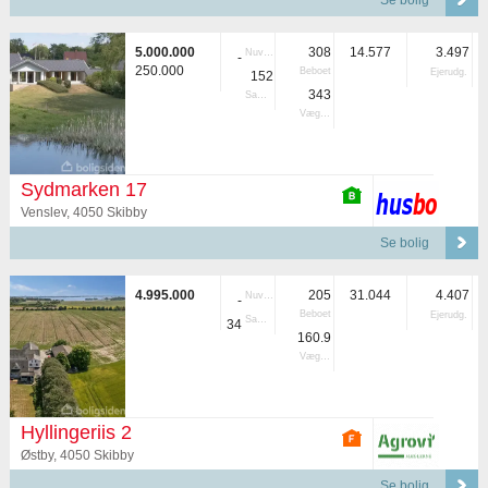
Se bolig
5.000.000
308
14.577
3.497
Nuvær.
-
250.000
Beboet
Ejerudg.
152
343
Samlet
Vægtet
Sydmarken 17
Venslev, 4050 Skibby
Se bolig
4.995.000
205
31.044
4.407
Nuvær.
-
Beboet
Ejerudg.
Samlet
34
160.9
Vægtet
Hyllingeriis 2
Østby, 4050 Skibby
Se bolig