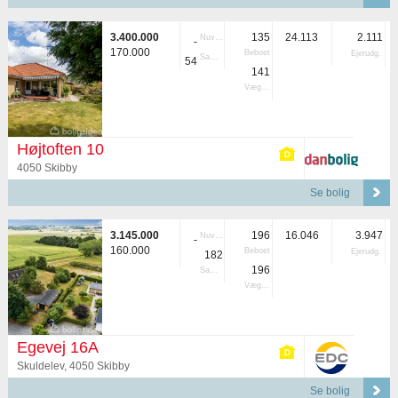
3.400.000
135
24.113
2.111
Nuvær.
-
170.000
Beboet
Ejerudg.
Samlet
54
141
Vægtet
Højtoften 10
4050 Skibby
Se bolig
3.145.000
196
16.046
3.947
Nuvær.
-
160.000
Beboet
Ejerudg.
182
196
Samlet
Vægtet
Egevej 16A
Skuldelev, 4050 Skibby
Se bolig